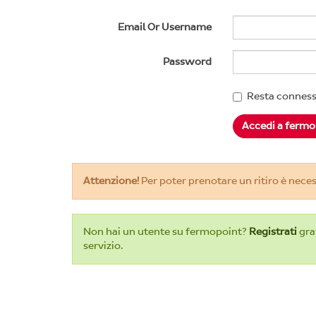
Email Or Username
Password
Resta connes
Attenzione!
Per poter prenotare un ritiro è neces
Non hai un utente su fermopoint?
Registrati
grat
servizio.