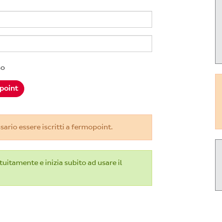
so
sario essere iscritti a fermopoint.
uitamente e inizia subito ad usare il