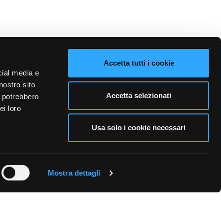
Accetta tutti i cookie
cial media e
nostro sito
Accetta selezionati
i potrebbero
ei loro
Usa solo i cookie necessari
FOLLOW US
Mostra dettagli
HANT
|
INFORMATIVA DESTINATARI SPEDIZIONI
|
COOKIE
|