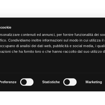
 cookie
ATI
NEGOZI
rsonalizzare contenuti ed annunci, per fornire funzionalità dei so
ffico. Condividiamo inoltre informazioni sul modo in cui utilizza il 
 punti di ritiro e spedizione
>
Come diventare fermopoint
>
Ospita un BRT Locker
 occupano di analisi dei dati web, pubblicità e social media, i qual
>
Diventa Amazon Hub Counter
IRO
azioni che ha fornito loro o che hanno raccolto dal suo utilizzo d
>
Ospita un Amazon Locker
funziona il ritiro fermopoint
ra Fermoticket
NEWS
ta un ritiro
EDIZIONI
>
leggi tutte le news
funziona la spedizione
BUSINESS
la preventivo
Preferenze
Statistiche
Marketing
sci un pacco
sta scatola per spedizioni
> E-commerce
ING
|
INFORMATIVA PARTNER
|
INFORMATIVA SERVIZI
|
INFORMATIVA MERC
TERMINI & CONDIZIONI
|
LAVORA CON NOI