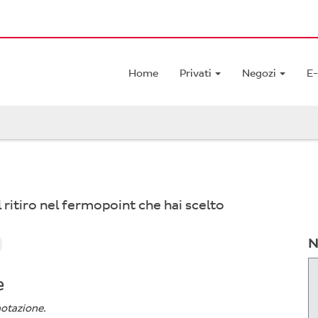
Home
Privati
Negozi
E
 ritiro nel fermopoint che hai scelto
N
e
notazione.