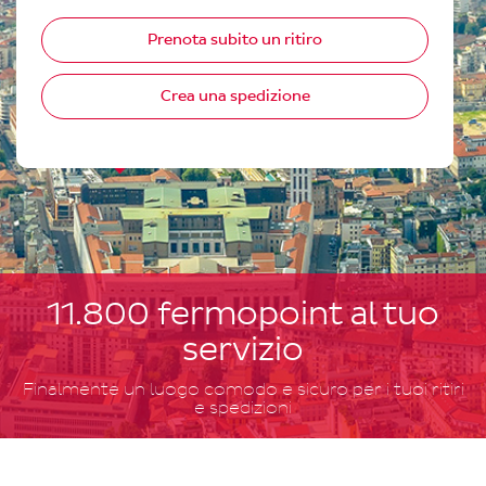
Prenota subito un ritiro
Crea una spedizione
11.800 fermopoint al tuo
servizio
Finalmente un luogo comodo e sicuro per i tuoi ritiri
e spedizioni