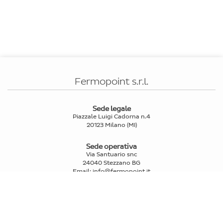
Fermopoint s.r.l.
Sede legale
Piazzale Luigi Cadorna n.4
20123 Milano (MI)
Sede operativa
Via Santuario snc
24040 Stezzano BG
Email
:
info@fermopoint.it
Capitale sociale € 70.312,50 i.v.
P.IVA e Cod.Fiscale: 03978880163
Reg. Imprese Mi n° 2739580