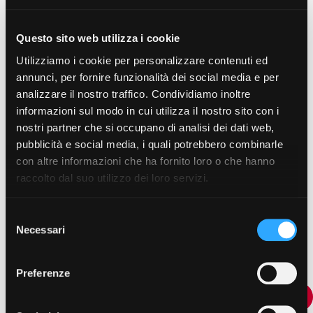
Questo sito web utilizza i cookie
Utilizziamo i cookie per personalizzare contenuti ed
Resta aggiornato su
annunci, per fornire funzionalità dei social media e per
analizzare il nostro traffico. Condividiamo inoltre
fermopoint
informazioni sul modo in cui utilizza il nostro sito con i
nostri partner che si occupano di analisi dei dati web,
pubblicità e social media, i quali potrebbero combinarle
7 luglio 2026
con altre informazioni che ha fornito loro o che hanno
Deposito bagagli: con Bounce viaggi leggero
raccolto dal suo utilizzo dei loro servizi.
8 giugno 2026
Selezione
Flessibilità come chiave di successo dell'e-
Necessari
del
commerce: assecondare le preferenze dei clienti
consenso
Preferenze
Leggi tutte le news