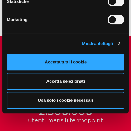
Statistiche
Marketing
Mostra dettagli
Accetta tutti i cookie
fermopoint
Accetta selezionati
11.800
punti di ritiro e spedizione
Usa solo i cookie necessari
2.500.000
utenti mensili fermopoint