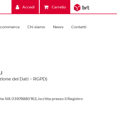
Accedi
Carrello
-commerce
Chi siamo
News
Contatti
I
ione dei Dati – RGPD)
tita IVA 03978880163, iscritta presso il Registro