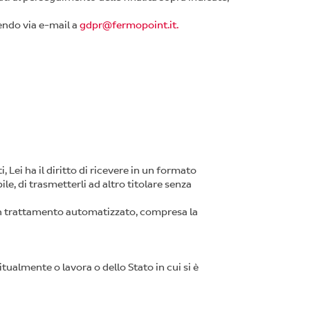
endo via e-mail a
gdpr@fermopoint.it.
Lei ha il diritto di ricevere in un formato
e, di trasmetterli ad altro titolare senza
 un trattamento automatizzato, compresa la
itualmente o lavora o dello Stato in cui si è