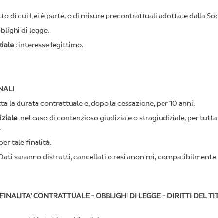
o di cui Lei è parte, o di misure precontrattuali adottate dalla Soc
blighi di legge.
ziale
: interesse legittimo.
NALI
tta la durata contrattuale e, dopo la cessazione, per 10 anni.
iziale
: nel caso di contenzioso giudiziale o stragiudiziale, per tutta
.
er tale finalità.
i Dati saranno distrutti, cancellati o resi anonimi, compatibilment
 FINALITA’ CONTRATTUALE - OBBLIGHI DI LEGGE - DIRITTI DEL 