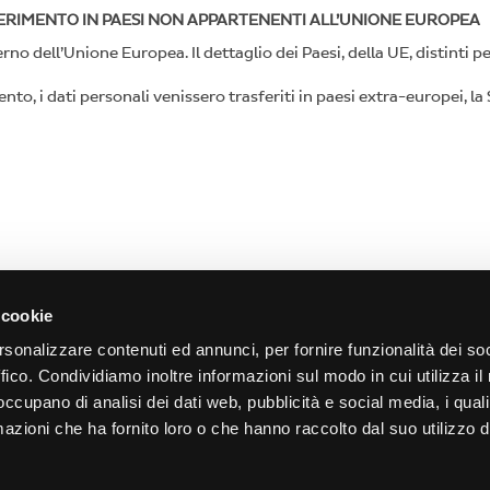
SFERIMENTO IN PAESI NON APPARTENENTI ALL’UNIONE EUROPEA
erno dell’Unione Europea. Il dettaglio dei Paesi, della UE, distinti pe
mento, i dati personali venissero trasferiti in paesi extra-europei, 
 cookie
ATI
NEGOZI
rsonalizzare contenuti ed annunci, per fornire funzionalità dei so
ffico. Condividiamo inoltre informazioni sul modo in cui utilizza il 
 punti di ritiro e spedizione
>
Come diventare fermopoint
>
Ospita un BRT Locker
 occupano di analisi dei dati web, pubblicità e social media, i qual
>
Diventa Amazon Hub Counter
IRO
azioni che ha fornito loro o che hanno raccolto dal suo utilizzo d
>
Ospita un Amazon Locker
funziona il ritiro fermopoint
ra Fermoticket
NEWS