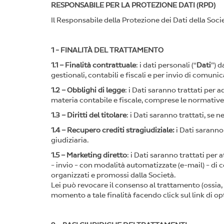
RESPONSABILE PER LA PROTEZIONE DATI (RPD)
Il Responsabile della Protezione dei Dati della Socie
1 - FINALITÀ DEL TRATTAMENTO
1.1 – Finalità contrattuale
: i dati personali (“
Dati
”) d
gestionali, contabili e fiscali e per invio di comunic
1.2 – Obblighi di legge
: i Dati saranno trattati per
materia contabile e fiscale, comprese le normative n
1.3 – Diritti del titolare
: i Dati saranno trattati, se n
1.4 – Recupero crediti stragiudiziale:
i Dati saranno
giudiziaria.
1.5 – Marketing diretto
: i Dati saranno trattati per
- invio - con modalità automatizzate (e-mail) - di 
organizzati e promossi dalla Società.
Lei può revocare il consenso al trattamento (ossia,
momento a tale finalità facendo click sul link di op