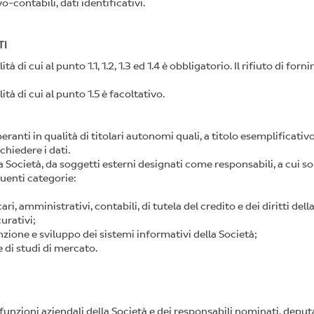
o-contabili, dati identificativi.
TI
ità di cui al punto 1.1, 1.2, 1.3 ed 1.4 è obbligatorio. Il rifiuto di fo
ità di cui al punto 1.5 è facoltativo.
eranti in qualità di titolari autonomi quali, a titolo esemplificativo
chiedere i dati.
lla Società, da soggetti esterni designati come responsabili, a cui s
uenti categorie:
i, amministrativi, contabili, di tutela del credito e dei diritti dell
urativi;
zione e sviluppo dei sistemi informativi della Società;
 di studi di mercato.
 funzioni aziendali della Società e dei responsabili nominati, deput