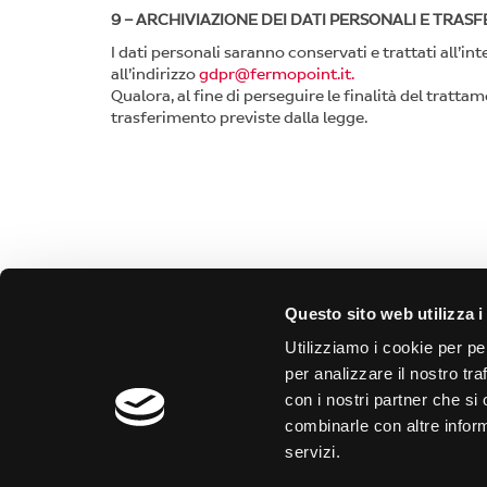
9 – ARCHIVIAZIONE DEI DATI PERSONALI E TRA
I dati personali saranno conservati e trattati all’int
all’indirizzo
gdpr@fermopoint.it.
Qualora, al fine di perseguire le finalità del tratta
trasferimento previste dalla legge.
Questo sito web utilizza i
Fermopoint s.r.l.
PRIV
Utilizziamo i cookie per pe
per analizzare il nostro tra
>
Trova
>
FAQ
Sede legale
con i nostri partner che si
Piazzale Luigi Cadorna n.4
IL RIT
combinarle con altre inform
20123 Milano (MI)
servizi.
>
Come 
>
Comp
Sede operativa