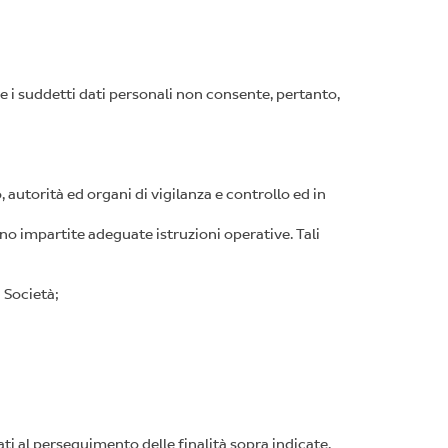
rnire i suddetti dati personali non consente, pertanto,
, autorità ed organi di vigilanza e controllo ed in
ono impartite adeguate istruzioni operative. Tali
a Società;
ati al perseguimento delle finalità sopra indicate,