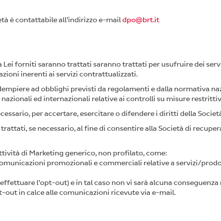
tà è contattabile all’indirizzo e-mail
dpo@brt.it
a Lei forniti saranno trattati saranno trattati per usufruire dei servi
azioni inerenti ai servizi contrattualizzati.
 adempiere ad obblighi previsti da regolamenti e dalla normativa na
azionali ed internazionali relative ai controlli su misure restritti
ecessario, per accertare, esercitare o difendere i diritti della Societ
 trattati, se necessario, al fine di consentire alla Società di recupe
 attività di Marketing generico, non profilato, come:
comunicazioni promozionali e commerciali relative a servizi/prodott
 effettuare l’opt-out) e in tal caso non vi sarà alcuna conseguenza
t-out in calce alle comunicazioni ricevute via e-mail.