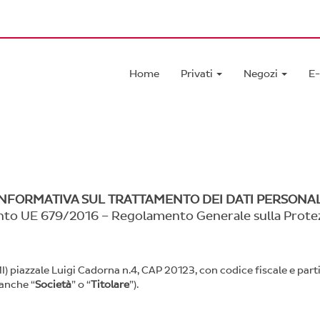
Home
Privati
Negozi
E
INFORMATIVA SUL TRATTAMENTO DEI DATI PERSONAL
ento UE 679/2016 – Regolamento Generale sulla Protez
 (MI) piazzale Luigi Cadorna n.4, CAP 20123, con codice fiscale e par
 anche “
Società
” o “
Titolare
”).