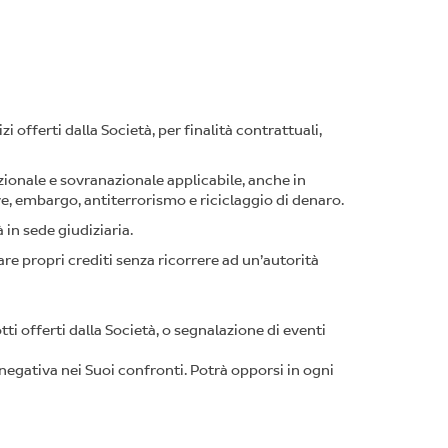
zi offerti dalla Società, per finalità contrattuali,
zionale e sovranazionale applicabile, anche in
ve, embargo, antiterrorismo e riciclaggio di denaro.
à in sede giudiziaria.
rare propri crediti senza ricorrere ad un’autorità
i offerti dalla Società, o segnalazione di eventi
 negativa nei Suoi confronti. Potrà opporsi in ogni