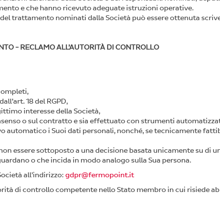
mento e che hanno ricevuto adeguate istruzioni operative.
 del trattamento nominati dalla Società può essere ottenuta scriv
MENTO - RECLAMO ALL’AUTORITÀ DI CONTROLLO
completi,
dall’art. 18 del RGPD,
ittimo interesse della Società,
senso o sul contratto e sia effettuato con strumenti automatizzati, 
o automatico i Suoi dati personali, nonché, se tecnicamente fattibil
o di non essere sottoposto a una decisione basata unicamente su di
riguardano o che incida in modo analogo sulla Sua persona.
Società all’indirizzo:
gdpr@fermopoint.it
utorità di controllo competente nello Stato membro in cui risiede ab