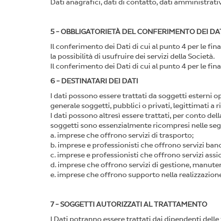
Dati anagrafici, dati di contatto, dati amministrativ
5 - OBBLIGATORIETÀ DEL CONFERIMENTO DEI DA
Il conferimento dei Dati di cui al punto 4 per le final
la possibilità di usufruire dei servizi della Società.
Il conferimento dei Dati di cui al punto 4 per le final
6 - DESTINATARI DEI DATI
I dati possono essere trattati da soggetti esterni op
generale soggetti, pubblici o privati, legittimati a ri
I dati possono altresì essere trattati, per conto de
soggetti sono essenzialmente ricompresi nelle seg
a. imprese che offrono servizi di trasporto;
b. imprese e professionisti che offrono servizi bancar
c. imprese e professionisti che offrono servizi assic
d. imprese che offrono servizi di gestione, manuten
e. imprese che offrono supporto nella realizzazione
7 - SOGGETTI AUTORIZZATI AL TRATTAMENTO
I Dati potranno essere trattati dai dipendenti delle