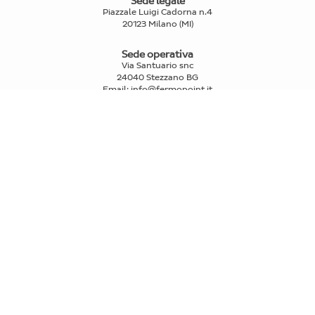
Sede legale
Piazzale Luigi Cadorna n.4
20123 Milano (MI)
Sede operativa
Via Santuario snc
24040 Stezzano BG
Email
:
info@fermopoint.it
Capitale sociale € 70.312,50 i.v.
P.IVA e Cod.Fiscale: 03978880163
Reg. Imprese Mi n° 2739580
PRIVATI
>
Trova punti di ritiro e spedizione
>
FAQ
IL RITIRO
>
Come funziona il ritiro fermopoint
>
Compra Fermoticket
>
Prenota un ritiro
LE SPEDIZIONI
>
Come funziona la spedizione
>
Calcola preventivo