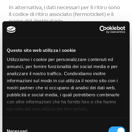
In alternativa, i dati necessari per il ritiro sono
il codice di ritiro associato (fermoticket) e il
nome del destinatario.
Il pacco potrà essere ritirato solamente
presso il fermopoint da te selezionato entro
14 giorni dal momento di ricezione dell'avviso
Questo sito web utilizza i cookie
di consegna.
Utilizziamo i cookie per personalizzare contenuti ed
Un'altra persona può ritirare il pacco al posto
annunci, per fornire funzionalità dei social media e per
tuo fornendo al negoziante il nome e
analizzare il nostro traffico. Condividiamo inoltre
cognome del destinatario e il codice di ritiro
associato (fermoticket) o il QR Code
informazioni sul modo in cui utilizza il nostro sito con i
nostri partner che si occupano di analisi dei dati web,
pubblicità e social media, i quali potrebbero combinarle
con altre informazioni che ha fornito loro o che hanno
raccolto dal suo utilizzo dei loro servizi.
Selezione
Necessari