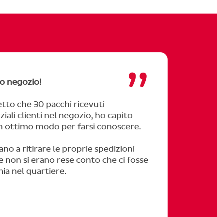
mio negozio!
Il servi
to che 30 pacchi ricevuti
Parenti
iali clienti nel negozio, ho capito
dei col
n ottimo modo per farsi conoscere.
che gest
non esi
no a ritirare le proprie spedizioni
potenzia
 non si erano rese conto che ci fosse
positiv
mia nel quartiere.