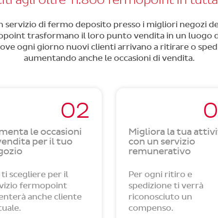
iti agli oltre 11.800 fermopoint in tutta 
servizio di fermo deposito presso i migliori negozi dell
opoint trasformano il loro punto vendita in un luogo 
ove ogni giorno nuovi clienti arrivano a ritirare o spedi
aumentando anche le occasioni di vendita.
02
0
menta le occasioni
Migliora la tua attiv
vendita per il tuo
con un servizio
gozio
remunerativo
 ti scegliere per il
Per ogni ritiro e
vizio fermopoint
spedizione ti verrà
enterà anche cliente
riconosciuto un
tuale.
compenso.