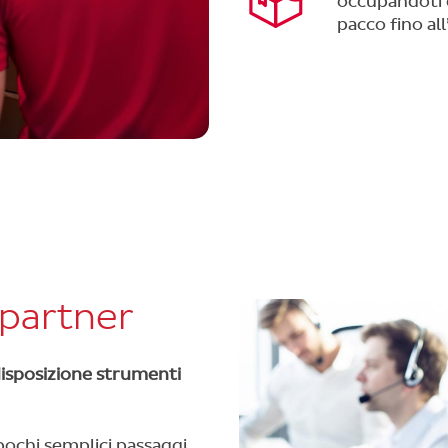
occupandoti d
pacco fino all
 partner
disposizione strumenti
 pochi semplici passaggi