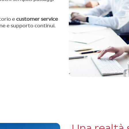
torio e
customer service
e e supporto continui.
Una realtà 