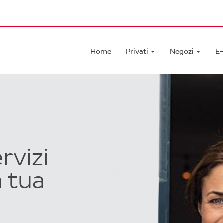
Home
Privati
Negozi
E
rvizi
a tua