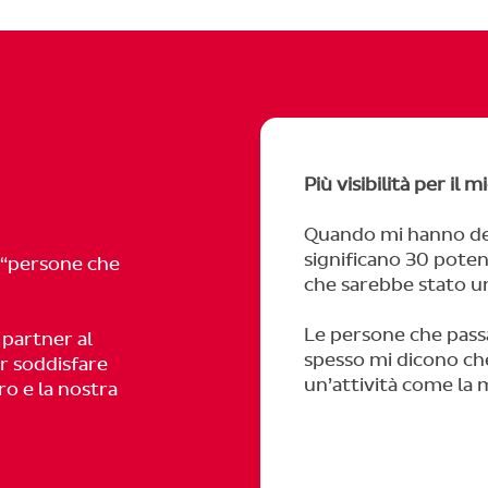
Più visibilità per il 
Quando mi hanno det
significano 30 potenz
 “persone che
che sarebbe stato u
Le persone che passa
 partner al
spesso mi dicono che
r soddisfare
un’attività come la 
oro e la nostra