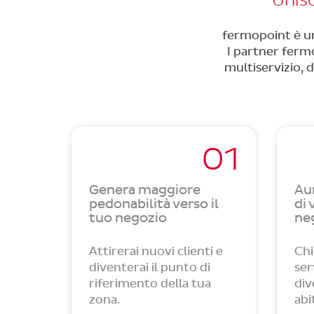
Unisc
fermopoint è un 
I partner ferm
multiservizio, d
01
Genera maggiore
Au
pedonabilità verso il
di 
tuo negozio
ne
Attirerai nuovi clienti e
Chi
diventerai il punto di
ser
riferimento della tua
div
zona.
abi