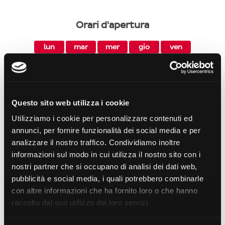
Orari d'apertura
lun
mar
mer
gio
ven
07:00
07:00
07:00
07:00
07:00
13:30
13:30
13:30
13:30
13:30
16:30
16:30
16:30
16:30
16:30
20:00
20:00
20:00
20:00
20:00
Questo sito web utilizza i cookie
sab
dom
07:00
Utilizziamo i cookie per personalizzare contenuti ed
13:30
annunci, per fornire funzionalità dei social media e per
16:30
analizzare il nostro traffico. Condividiamo inoltre
20:00
informazioni sul modo in cui utilizza il nostro sito con i
nostri partner che si occupano di analisi dei dati web,
pubblicità e social media, i quali potrebbero combinarle
Attenzione! dal
14/08/2026
al
23/08/2026
con altre informazioni che ha fornito loro o che hanno
non sarà possibile prenotare un ritiro.
raccolto dal suo utilizzo dei loro servizi.