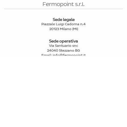
Fermopoint s.r.l.
Sede legale
Piazzale Luigi Cadorna n.4
20123 Milano (MI)
Sede operativa
Via Santuario snc
24040 Stezzano BG
Email
:
info@fermopoint.it
Capitale sociale € 70.312,50 i.v.
P.IVA e Cod.Fiscale: 03978880163
Reg. Imprese Mi n° 2739580
PRIVATI
>
Trova punti di ritiro e spedizione
>
FAQ
IL RITIRO
>
Come funziona il ritiro fermopoint
>
Compra Fermoticket
>
Prenota un ritiro