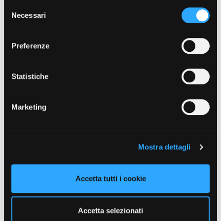
Selezione
Necessari
del
Caratteristiche del negozio
consenso
Ottima tabaccheria situata in posizione geografica
molto strategica, facilmente raggiungibile da tutti i
Preferenze
paesi limitrofi. Offre servizi di pagamento e
scommesse sportive, inoltre, vanta vasto
assortimento di sigarette classiche ed elettroniche,
Statistiche
articoli da regalo e cartoleria.
Marketing
Mostra dettagli
Accetta tutti i cookie
Accetta selezionati