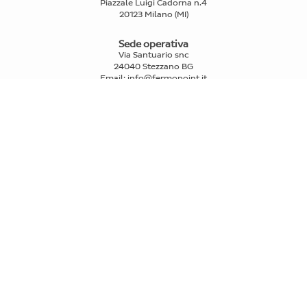
Piazzale Luigi Cadorna n.4
20123 Milano (MI)
Sede operativa
Via Santuario snc
24040 Stezzano BG
Email
:
info@fermopoint.it
Capitale sociale € 70.312,50 i.v.
P.IVA e Cod.Fiscale: 03978880163
Reg. Imprese Mi n° 2739580
PRIVATI
>
Trova punti di ritiro e spedizione
>
FAQ
IL RITIRO
>
Come funziona il ritiro fermopoint
>
Compra Fermoticket
>
Prenota un ritiro
LE SPEDIZIONI
>
Come funziona la spedizione
>
Calcola preventivo