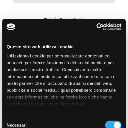
Orari d'apertura
lun
mar
mer
gio
ven
08:30
08:30
08:30
08:30
08:30
13:00
13:00
13:00
13:00
13:00
Questo sito web utilizza i cookie
16:30
16:30
16:30
16:30
16:30
Utilizziamo i cookie per personalizzare contenuti ed
20:00
20:00
20:00
20:00
20:00
annunci, per fornire funzionalità dei social media e per
sab
dom
analizzare il nostro traffico. Condividiamo inoltre
08:30
informazioni sul modo in cui utilizza il nostro sito con i
13:00
nostri partner che si occupano di analisi dei dati web,
pubblicità e social media, i quali potrebbero combinarle
con altre informazioni che ha fornito loro o che hanno
Attenzione! dal
08/08/2026
al
16/08/2026
raccolto dal suo utilizzo dei loro servizi.
non sarà possibile prenotare un ritiro.
Selezione
Necessari
del