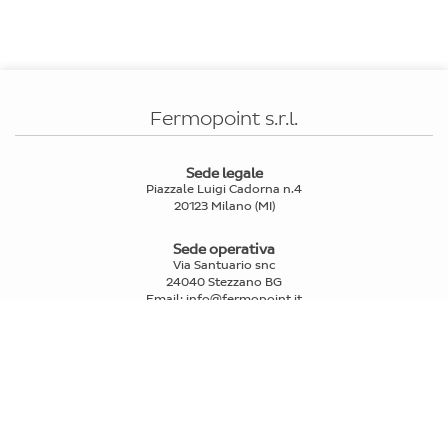
Fermopoint s.r.l.
Sede legale
Piazzale Luigi Cadorna n.4
20123 Milano (MI)
Sede operativa
Via Santuario snc
24040 Stezzano BG
Email
:
info@fermopoint.it
Capitale sociale € 70.312,50 i.v.
P.IVA e Cod.Fiscale: 03978880163
Reg. Imprese Mi n° 2739580
PRIVATI
>
Trova punti di ritiro e spedizione