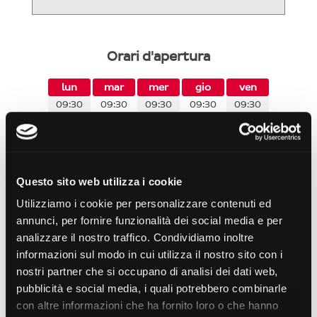
Orari d'apertura
lun
mar
mer
gio
ven
09:30
09:30
09:30
09:30
09:30
12:30
12:30
12:30
12:30
12:30
17:00
17:00
17:00
17:00
17:00
19:00
19:00
19:00
19:00
19:00
sab
dom
Questo sito web utilizza i cookie
09:30
12:30
Utilizziamo i cookie per personalizzare contenuti ed
annunci, per fornire funzionalità dei social media e per
analizzare il nostro traffico. Condividiamo inoltre
informazioni sul modo in cui utilizza il nostro sito con i
Attenzione! dal
16/08/2026
al
22/08/2026
nostri partner che si occupano di analisi dei dati web,
non sarà possibile prenotare un ritiro.
pubblicità e social media, i quali potrebbero combinarle
con altre informazioni che ha fornito loro o che hanno