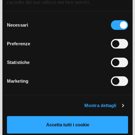
raccolto dal suo utilizzo dei loro servizi.
Caratteristiche del negozio
Agenzia viaggi, viaggi di gruppo, tour, viaggi di
Selezione
nozze e spedizioni.
Necessari
del
consenso
Preferenze
Statistiche
Marketing
Mostra dettagli
Accetta tutti i cookie