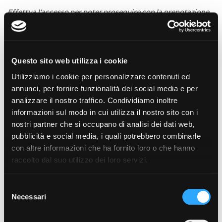
Effettua l'accesso per poter proseguire con la prenotazione.
Email Or Username
Questo sito web utilizza i cookie
Password
Utilizziamo i cookie per personalizzare contenuti ed
annunci, per fornire funzionalità dei social media e per
analizzare il nostro traffico. Condividiamo inoltre
Resta connesso
informazioni sul modo in cui utilizza il nostro sito con i
nostri partner che si occupano di analisi dei dati web,
pubblicità e social media, i quali potrebbero combinarle
con altre informazioni che ha fornito loro o che hanno
raccolto dal suo utilizzo dei loro servizi.
Attenzione!
Per poter prenotare un ritiro è necessario
essere iscritti a fermopoint.
Selezione
Necessari
del
consenso
Non hai un utente su fermopoint?
Registrati