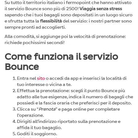
Su tutto il territorio italiano i fermopoint che hanno attivato
il servizio Bounce sono più di 2500!
Viaggia senza stress
sapendo che i tuoi bagagli sono depositati in un luogo sicuro
e sfrutta tutta la
flessibilità
del servizio: i nostri partner sono
sempre pronti ad accoglierti.
Alla comodità, si aggiunge poi la velocità di prenotazione:
richiede pochissimi secondi!
Come funziona il servizio
Bounce
Entra nel
sito
o accedi da app e inserisci la località di
tuo interesse o vicina a te.
Effettua la prenotazione: scegli il punto Bounce più
adatto alle tue esigenze, indica il numero di bagagli che
possiedi e la fascia oraria che preferisci per il deposito.
Clicca su “
Prenota
” e paga online per completare
l’operazione.
Dirigiti all’indirizzo riportato sulla prenotazione e
affida il tuo bagaglio.
Goditi il soggiorno.