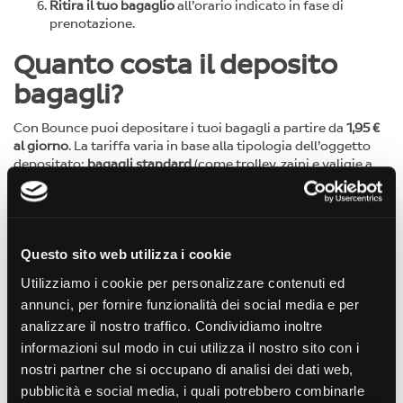
Ritira il tuo bagaglio
all’orario indicato in fase di
prenotazione.
Quanto costa il deposito
bagagli?
Con Bounce puoi depositare i tuoi bagagli a partire da
1,95 €
al giorno
. La tariffa varia in base alla tipologia dell’oggetto
depositato:
bagagli standard
(come trolley, zaini e valigie a
mano),
borse di piccole dimensioni
(ad esempio borsette o
shopper) e
oggetti fuori misura
(come biciclette, tavole da
surf o bagagli extra large).
Puoi lasciare i tuoi effetti personali in custodia per poche ore
Questo sito web utilizza i cookie
o per diversi giorni, in base alle tue esigenze. Se hai necessità
di un deposito a lungo termine, per periodi superiori a una
Utilizziamo i cookie per personalizzare contenuti ed
settimana, contatta la piattaforma: ti aiuteranno a trovare la
annunci, per fornire funzionalità dei social media e per
soluzione più conveniente tra le location disponibili.
analizzare il nostro traffico. Condividiamo inoltre
Ogni prenotazione comprende una protezione fino a 10.000
informazioni sul modo in cui utilizza il nostro sito con i
€ per i bagagli depositati. In caso di smarrimento, furto o
nostri partner che si occupano di analisi dei dati web,
danneggiamento, eventuali richieste di rimborso vengono
pubblicità e social media, i quali potrebbero combinarle
valutate da Bounce secondo
i termini e le condizioni del