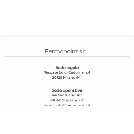
Fermopoint s.r.l.
Sede legale
Piazzale Luigi Cadorna n.4
20123 Milano (MI)
Sede operativa
Via Santuario snc
24040 Stezzano BG
Email
:
info@fermopoint.it
Capitale sociale € 70.312,50 i.v.
P.IVA e Cod.Fiscale: 03978880163
Reg. Imprese Mi n° 2739580