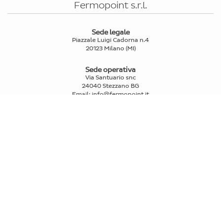
Fermopoint s.r.l.
Sede legale
Piazzale Luigi Cadorna n.4
20123 Milano (MI)
Sede operativa
Via Santuario snc
24040 Stezzano BG
Email
:
info@fermopoint.it
Capitale sociale € 70.312,50 i.v.
P.IVA e Cod.Fiscale: 03978880163
Reg. Imprese Mi n° 2739580
PRIVATI
>
Trova punti di ritiro e spedizione
>
FAQ
IL RITIRO
>
Come funziona il ritiro fermopoint
>
Compra Fermoticket
>
Prenota un ritiro