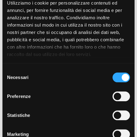
Utilizziamo i cookie per personalizzare contenuti ed
le spese). Se dal 2017 sta usando algoritmi e machine learning
per pacchi più snelli, lo sforzo per ridurre gli imballaggi è
annunci, per fornire funzionalità dei social media e per
continuato con l'annuncio dell'Amazon Day. Si tratta di
analizzare il nostro traffico. Condividiamo inoltre
un'opzione di consegna che consente agli abbonati di Prime
informazioni sul modo in cui utilizza il nostro sito con i
di scegliere un giorno alla settimana per la consegna di tutti
nostri partner che si occupano di analisi dei dati web,
gli ordini. Il piano fa parte di un programma più ampio che la
pubblicità e social media, i quali potrebbero combinarle
società ha chiamato Shipment Zero (spedizioni zero).
L'obiettivo, concentrando più ordini in una sola Amazon box,
con altre informazioni che ha fornito loro o che hanno
è rendere a zero impatto le spedizioni riducendo le emissioni
raccolto dal suo utilizzo dei loro servizi.
del 50% entro il 2030.
Selezione
Francesca Sottilaro - Italia Oggi - 28/04/2019
Necessari
del
consenso
Preferenze
Statistiche
Marketing