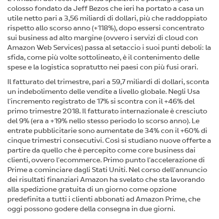
colosso fondato da Jeff Bezos che ieri ha portato a casa un
utile netto pari a 3,56 miliardi di dollari, più che raddoppiato
rispetto allo scorso anno (+118%), dopo essersi concentrato
sui business ad alto margine (ovvero i servizi di cloud con
Amazon Web Services) passa al setaccio i suoi punti deboli: la
sfida, come più volte sottolineato, è il contenimento delle
spese e la logistica sopratutto nei paesi con più fusi orari.
Il fatturato del trimestre, pari a 59,7 miliardi di dollari, sconta
un indebolimento delle vendite a livello globale. Negli Usa
l'incremento registrato de 17% si scontra con il +46% del
primo trimestre 2018. Il fatturato internazionale è cresciuto
del 9% (era a +19% nello stesso periodo lo scorso anno). Le
entrate pubblicitarie sono aumentate de 34% con il +60% di
cinque trimestri consecutivi. Così si studiano nuove offerte a
partire da quello che è percepito come core business dai
clienti, ovvero l'ecommerce. Primo punto l'accelerazione di
Prime a cominciare dagli Stati Uniti. Nel corso dell'annuncio
dei risultati finanziari Amazon ha svelato che sta lavorando
alla spedizione gratuita di un giorno come opzione
predefinita a tutti i clienti abbonati ad Amazon Prime, che
oggi possono godere della consegna in due giorni.