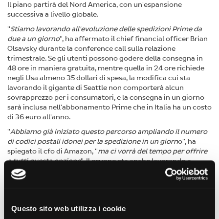
Il piano partirà del Nord America, con un'espansione
successiva a livello globale.
"
Stiamo lavorando all'evoluzione delle spedizioni Prime da
due a un giorno
", ha affermato il chief financial officer Brian
Olsavsky durante la conference call sulla relazione
trimestrale. Se gli utenti possono godere della consegna in
48 ore in maniera gratuita, mentre quella in 24 ore richiede
negli Usa almeno 35 dollari di spesa, la modifica cui sta
lavorando il gigante di Seattle non comporterà alcun
sovrapprezzo per i consumatori, e la consegna in un giorno
sarà inclusa nell'abbonamento Prime che in Italia ha un costo
di 36 euro all'anno.
"
Abbiamo già iniziato questo percorso ampliando il numero
di codici postali idonei per la spedizione in un giorn
o", ha
spiegato il cfo di Amazon, "
ma ci vorrà del tempo per offrire
a tutti questa opzione
". Il gruppo sta anche lavorando a
migliorare la logistica delle spedizioni appoggiandosi
almeno negli Usa al servizio postale e ad altri partner.
Altro punto sotto la lente è il packaging. Il colosso di Bezos è
fra le società che stanno ripensando alla propria catena di
Questo sito web utilizza i cookie
fornitura in termini di imballaggio per ridurre le emissioni (e