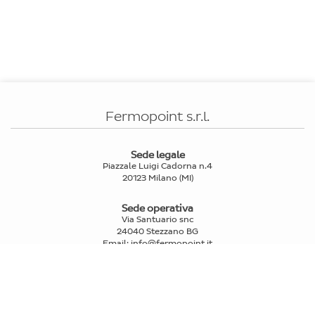
Fermopoint s.r.l.
Sede legale
Piazzale Luigi Cadorna n.4
20123 Milano (MI)
Sede operativa
Via Santuario snc
24040 Stezzano BG
Email
:
info@fermopoint.it
Capitale sociale € 70.312,50 i.v.
P.IVA e Cod.Fiscale: 03978880163
Reg. Imprese Mi n° 2739580