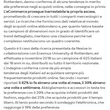
Rotterdam, danno conferma di alcune tendenze in merito
alle preferenze negli acquisti online, nella consegna in primis
L'eCommerce prosegue inarrestabile la propria ascesa
,
promettendo di crescere in tutti i comparti merceologici e
servizi. Le ricerche che forniscono dati relative al mondo
degli acquisti online abbondano e, per quanto talora basate
su campioni di dimensioni non in grado di identificare un
trend dettagliato, meritano una citazione perché nel
complesso restituiscono un quadro coerente.
Questo è il caso della ricerca presentata da Nexive in
collaborazione con Erasmus University di Rotterdam, ed
effettuata a novembre 2018 su un campione di 625 italiani
dai 18 anni in su, distribuiti su tutto il territorio nazionale.
L'indagine conferma come da più ampia
tendenza degli italiani ad acquistare sempre più
frequentemente prodotti online. Secondo i numeri
riportati
il 42% lo fa almeno una volta al mese, il 39% almeno
una volta a settimana
. Abbigliamento e accessori in testa tra
le preferenze con il 29% che acquista infatti prodotti del
fashion, seguito dal 25% che acquista prodotti per il tempo
libero. Al terzo posto secondo il sondaggio l’elettronica, che
raggiunge il 19% delle preferenze.