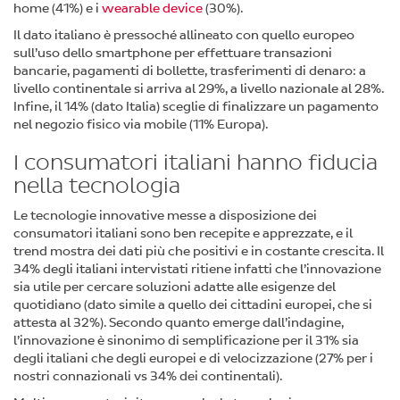
home (41%) e i
wearable device
(30%).
Il dato italiano è pressoché allineato con quello europeo
sull’uso dello smartphone per effettuare transazioni
bancarie, pagamenti di bollette, trasferimenti di denaro: a
livello continentale si arriva al 29%, a livello nazionale al 28%.
Infine, il 14% (dato Italia) sceglie di finalizzare un pagamento
nel negozio fisico via mobile (11% Europa).
I consumatori italiani hanno fiducia
nella tecnologia
Le tecnologie innovative messe a disposizione dei
consumatori italiani sono ben recepite e apprezzate, e il
trend mostra dei dati più che positivi e in costante crescita. Il
34% degli italiani intervistati ritiene infatti che l’innovazione
sia utile per cercare soluzioni adatte alle esigenze del
quotidiano (dato simile a quello dei cittadini europei, che si
attesta al 32%). Secondo quanto emerge dall’indagine,
l’innovazione è sinonimo di semplificazione per il 31% sia
degli italiani che degli europei e di velocizzazione (27% per i
nostri connazionali vs 34% dei continentali).