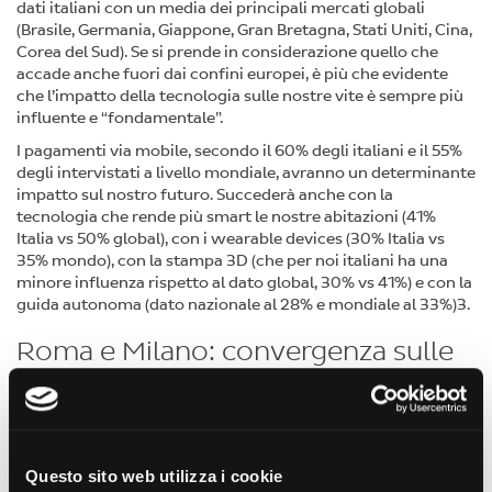
dati italiani con un media dei principali mercati globali
(Brasile, Germania, Giappone, Gran Bretagna, Stati Uniti, Cina,
Corea del Sud). Se si prende in considerazione quello che
accade anche fuori dai confini europei, è più che evidente
che l’impatto della tecnologia sulle nostre vite è sempre più
influente e “fondamentale”.
I pagamenti via mobile, secondo il 60% degli italiani e il 55%
degli intervistati a livello mondiale, avranno un determinante
impatto sul nostro futuro. Succederà anche con la
tecnologia che rende più smart le nostre abitazioni (41%
Italia vs 50% global), con i wearable devices (30% Italia vs
35% mondo), con la stampa 3D (che per noi italiani ha una
minore influenza rispetto al dato global, 30% vs 41%) e con la
guida autonoma (dato nazionale al 28% e mondiale al 33%)3.
Roma e Milano: convergenza sulle
abitudini tecnologiche e sui
pagamenti smart
Addentrandosi nel dato relativo alla sola Italia, secondo lo
studio Mastercard, si nota come le due principali metropoli,
Questo sito web utilizza i cookie
Milano e Roma, stiano convergendo rispetto ai trend