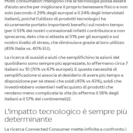
Molti consumatori ritengono che la tecnologia possa essere
d’aiuto anche per migliorare il proprio benessere fisico e non
solo (secondo il 29% degli europei e il 24% degli intervistati
italiani), poiché l’utilizzo di prodotti tecnologici ha
sicuramente portato importanti benefici sul nostro tempo
(per il 53% dei nostri connazionali infatti contribuisce a non
sprecarne, dato che si attesta al 51% per gli europei) e sul
nostro livello di stress, che diminuisce grazie al loro utilizzo
(45% Italia vs. 40% EU).
La ricerca di sussidi e aiuti che semplifichino le azioni del
quotidiano sono sempre più apprezzate, lo affermano circa 7
italiani su 10 (70% vs 67% europei). E questa necessità di
semplificazione si associa al desiderio di avere più tempo a
disposizione per sé stessi che soldi (45% vs 43%), soldi che
investirebbero volentieri nell’acquisto di prodotti che
rendano meno complicata la vita (lo afferma il 56% degli
italiani e il 57% dei continentali)2.
L’impatto tecnologico è sempre più
determinante
La ricerca Connected Consumer mette infinite a confronto i