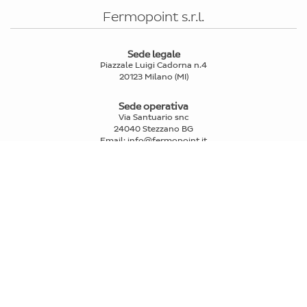
Fermopoint s.r.l.
Sede legale
Piazzale Luigi Cadorna n.4
20123 Milano (MI)
Sede operativa
Via Santuario snc
24040 Stezzano BG
Email
:
info@fermopoint.it
Capitale sociale € 70.312,50 i.v.
P.IVA e Cod.Fiscale: 03978880163
Reg. Imprese Mi n° 2739580
PRIVATI
>
Trova punti di ritiro e spedizione
>
FAQ
IL RITIRO
>
Come funziona il ritiro fermopoint
>
Compra Fermoticket