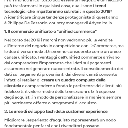
In un mondo in cui tutto può essere un negozio e un negozio
può trasformarsi in qualsiasi cosa, quali sono
i trend
tecnologici che impatteranno sul retail in questo 2019
?
A identificare cinque tendenze protagoniste di quest'anno
è Philippe De Passorio, country manager di Adyen Italia.
1. Il commercio unificato o “unified commerce”
Nel corso del 2019 i marchi non vedranno più le vendite
all’interno del negozio in competizione con l’eCommerce, ma
le due diverse modalità saranno considerate come un unico
canale unificato. I vantaggi dell’unified commerce arrivano
dal comprendere l’importanza che i dati sui pagamenti
assumono nel generare nuove entrate. Il consolidamento dei
dati sui pagamenti provenienti dai diversi canali consente
infatti ai retailer di
creare un quadro completo della
clientela
e comprendere a fondo le preferenze dei clienti più
fidelizzati, il valore medio delle transazioni e la frequenza
degli acquisti, in modo da personalizzare in maniera sempre
più pertinente offerte o programmi di acquisto.
2. Le aree di sviluppo tech della customer experience
Migliorare l’esperienza d’acquisto rappresenterà un nodo
fondamentale per far sì che i rivenditori possano