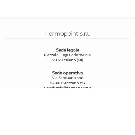
Fermopoint s.r.l.
Sede legale
Piazzale Luigi Cadorna n.4
20123 Milano (MI)
Sede operativa
Via Santuario snc
24040 Stezzano BG
Email
:
info@fermopoint.it
Capitale sociale € 70.312,50 i.v.
P.IVA e Cod.Fiscale: 03978880163
Reg. Imprese Mi n° 2739580
PRIVATI
>
Trova punti di ritiro e spedizione