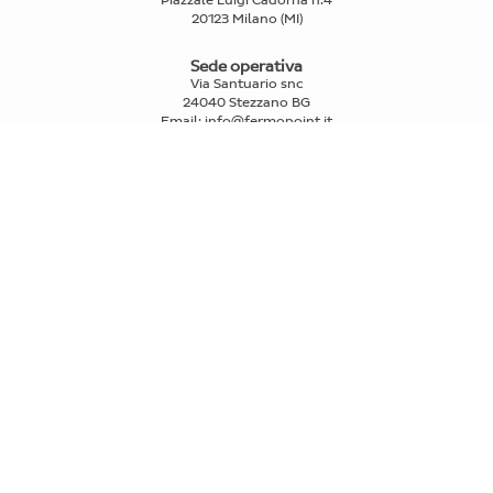
Piazzale Luigi Cadorna n.4
20123 Milano (MI)
Sede operativa
Via Santuario snc
24040 Stezzano BG
Email
:
info@fermopoint.it
Capitale sociale € 70.312,50 i.v.
P.IVA e Cod.Fiscale: 03978880163
Reg. Imprese Mi n° 2739580
PRIVATI
>
Trova punti di ritiro e spedizione
>
FAQ
IL RITIRO
>
Come funziona il ritiro fermopoint
>
Compra Fermoticket
>
Prenota un ritiro
LE SPEDIZIONI
>
Come funziona la spedizione
>
Calcola preventivo
>
Spedisci un pacco