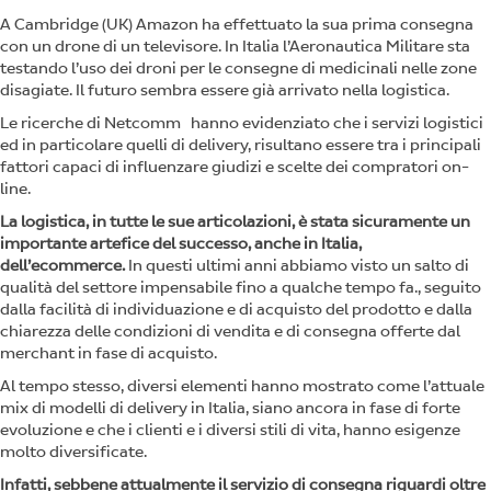
A Cambridge (UK) Amazon ha effettuato la sua prima consegna
con un drone di un televisore. In Italia l’Aeronautica Militare sta
testando l’uso dei droni per le consegne di medicinali nelle zone
disagiate. Il futuro sembra essere già arrivato nella logistica.
Le ricerche di Netcomm hanno evidenziato che i servizi logistici
ed in particolare quelli di delivery, risultano essere tra i principali
fattori capaci di influenzare giudizi e scelte dei compratori on-
line.
La logistica, in tutte le sue articolazioni, è stata sicuramente un
importante artefice del successo, anche in Italia,
dell’ecommerce.
In questi ultimi anni abbiamo visto un salto di
qualità del settore impensabile fino a qualche tempo fa., seguito
dalla facilità di individuazione e di acquisto del prodotto e dalla
chiarezza delle condizioni di vendita e di consegna offerte dal
merchant in fase di acquisto.
Al tempo stesso, diversi elementi hanno mostrato come l’attuale
mix di modelli di delivery in Italia, siano ancora in fase di forte
evoluzione e che i clienti e i diversi stili di vita, hanno esigenze
molto diversificate.
Infatti, sebbene attualmente il servizio di consegna riguardi oltre