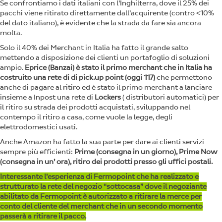
Se confrontiamo i dati italiani con l’Inghilterra, dove il 25% dei
pacchi viene ritirato direttamente dall’acquirente (contro <10%
del dato italiano), è evidente che la strada da fare sia ancora
molta.
Solo il 40% dei Merchant in Italia ha fatto il grande salto
mettendo a disposizione dei clienti un portafoglio di soluzioni
ampio.
Eprice (Banzai) è stato il primo merchant che in Italia ha
costruito una rete di di pick.up point (oggi 117)
che permettono
anche di pagare al ritiro ed è stato il primo merchant a lanciare
insieme a Inpost una rete di
Lockers
( distributori automatici) per
il ritiro su strada dei prodotti acquistati, sviluppando nel
contempo il ritiro a casa, come vuole la legge, degli
elettrodomestici usati.
Anche Amazon ha fatto la sua parte per dare ai clienti servizi
sempre più efficienti:
Prime (consegna in un giorno), Prime Now
(consegna in un’ ora), ritiro dei prodotti presso gli uffici postali.
Interessante l’esperienza di Fermopoint che ha realizzato e
strutturato la rete del negozio “sottocasa” dove il negoziante
abilitato da Fermopoint è autorizzato a ritirare la merce per
conto del cliente del merchant che in un secondo momento
passerà a ritirare il pacco.