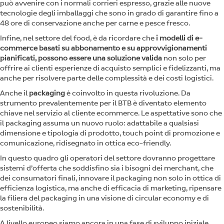
può avvenire con i normali corrieri espresso, grazie alle nuove
tecnologie degli imballaggi che sono in grado di garantire fino a
48 ore di conservazione anche per carne e pesce fresco.
Infine, nel settore del food, è da ricordare che
i modelli di e-
commerce basati su abbonamento e su approvvigionamenti
pianificati, possono essere una soluzione valida
non solo per
offrire ai clienti esperienze di acquisto semplici e fidelizzanti, ma
anche per risolvere parte delle complessità e dei costi logistici.
Anche il
packaging
è coinvolto in questa rivoluzione. Da
strumento prevalentemente per il BTB è diventato elemento
chiave nel servizio al cliente ecommerce. Le aspettative sono che
il packaging assuma un nuovo ruolo: adattabile a qualsiasi
dimensione e tipologia di prodotto, touch point di promozione e
comunicazione, ridisegnato in ottica eco-friendly.
In questo quadro gli operatori del settore dovranno progettare
sistemi d’offerta che soddisfino sia i bisogni dei merchant, che
dei consumatori finali, innovare il packaging non solo in ottica di
efficienza logistica, ma anche di efficacia di marketing, ripensare
la filiera del packaging in una visione di circular economy e di
sostenibilità.
A livello europeo siamo ancora in una fase di sviluppo iniziale.