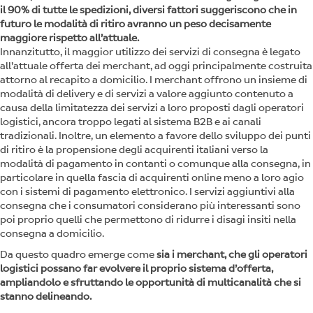
il 90% di tutte le spedizioni, diversi fattori suggeriscono che in
futuro le modalità di ritiro avranno un peso decisamente
maggiore rispetto all’attuale.
Innanzitutto, il maggior utilizzo dei servizi di consegna è legato
all’attuale offerta dei merchant, ad oggi principalmente costruita
attorno al recapito a domicilio. I merchant offrono un insieme di
modalità di delivery e di servizi a valore aggiunto contenuto a
causa della limitatezza dei servizi a loro proposti dagli operatori
logistici, ancora troppo legati al sistema B2B e ai canali
tradizionali. Inoltre, un elemento a favore dello sviluppo dei punti
di ritiro è la propensione degli acquirenti italiani verso la
modalità di pagamento in contanti o comunque alla consegna, in
particolare in quella fascia di acquirenti online meno a loro agio
con i sistemi di pagamento elettronico. I servizi aggiuntivi alla
consegna che i consumatori considerano più interessanti sono
poi proprio quelli che permettono di ridurre i disagi insiti nella
consegna a domicilio.
Da questo quadro emerge come
sia i merchant, che gli operatori
logistici possano far evolvere il proprio sistema d’offerta,
ampliandolo e sfruttando le opportunità di multicanalità che si
stanno delineando.