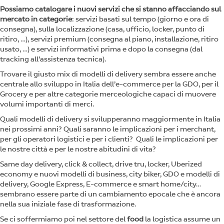
Possiamo catalogare i nuovi servizi che si stanno affacciando sul
mercato in categorie
: servizi basati sul tempo (giorno e ora di
consegna), sulla localizzazione (casa, ufficio, locker, punto di
ritiro, …), servizi premium (consegna al piano, installazione, ritiro
usato, …) e servizi informativi prima e dopo la consegna (dal
tracking all’assistenza tecnica).
Trovare il giusto mix di modelli di delivery sembra essere anche
centrale allo sviluppo in Italia dell’e-commerce per la GDO, per il
Grocery e per altre categorie merceologiche capaci di muovere
volumi importanti di merci.
Quali modelli di delivery si svilupperanno maggiormente in Italia
nei prossimi anni? Quali saranno le implicazioni per i merchant,
per gli operatori logistici e per i clienti? Quali le implicazioni per
le nostre città e per le nostre abitudini di vita?
Same day delivery, click & collect, drive tru, locker, Uberized
economy e nuovi modelli di business, city biker, GDO e modelli di
delivery, Google Express, E-commerce e smart home/city…
sembrano essere parte di un cambiamento epocale che è ancora
nella sua iniziale fase di trasformazione.
Se ci soffermiamo poi nel settore del
food
la logistica assume un