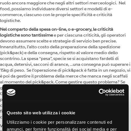
ruolo ancora maggiore che negli altri settori merceologici. Nel
food, possiamo individuare diversi settori e modelli di e-
commerce, ciascuno con le proprie specificità e criticità
logistiche.
Nel comparto della spesa on-line, o e-grocery, le criticità
logistiche sono tantissime
e per ciascuna criticità, gli operatori
devono assumere scelte e strategie di servizio ben precise.
Innanzitutto, l’alto costo della preparazione della spedizione
(pick&pack) e della consegna, rispetto al valore medio dello
scontrino. La spesa “pesa”, specie se si acquistano fardelli di
acqua, detersivi, sacconi di arance, …una consegna può superare i
15kg di peso. Se l’operazione di pick&pack è fatta in un negozio, vi
è poi da gestire il problema della merce che manca negli scaffali
al momento del pick&pack. Come gestire questo problema? Se
guardiamo a come hanno risolto questo aspetto le insegne della
GDO in Italia troviamo tutte le soluzioni possibili: chi storna il
prodotto, chi mette un prodotto sostitutivo equivalente, chi
chiede le preferenze per i prodotti sostitutivi, in fase di ordine,
fino anche a chi fa una chiamata telefonica al cliente per
Questo sito web utilizza i cookie
chiedere quale prodotto sostitutivo preferisce.
Utilizziamo i cookie per personalizzare contenuti ed
Vi sono poi tutti i problemi logistici connessi alla consegna del
annunci, per fornire funzionalità dei social media e per