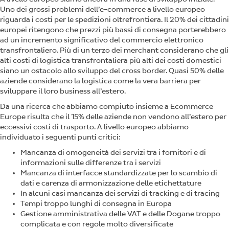
Uno dei grossi problemi dell’e-commerce a livello europeo
riguarda i costi per le spedizioni oltrefrontiera. Il 20% dei cittadini
europei ritengono che prezzi più bassi di consegna porterebbero
ad un incremento significativo del commercio elettronico
transfrontaliero. Più di un terzo dei merchant considerano che gli
alti costi di logistica transfrontaliera più alti dei costi domestici
siano un ostacolo allo sviluppo del cross border. Quasi 50% delle
aziende considerano la logistica come la vera barriera per
sviluppare il loro business all’estero.
Da una ricerca che abbiamo compiuto insieme a Ecommerce
Europe risulta che il 15% delle aziende non vendono all’estero per
eccessivi costi di trasporto. A livello europeo abbiamo
individuato i seguenti punti critici:
Mancanza di omogeneità dei servizi tra i fornitori e di
informazioni sulle differenze tra i servizi
Mancanza di interfacce standardizzate per lo scambio di
dati e carenza di armonizzazione delle etichettature
In alcuni casi mancanza dei servizi di tracking e di tracing
Tempi troppo lunghi di consegna in Europa
Gestione amministrativa delle VAT e delle Dogane troppo
complicata e con regole molto diversificate