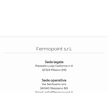
Fermopoint s.r.l.
Sede legale
Piazzale Luigi Cadorna n.4
20123 Milano (MI)
Sede operativa
Via Santuario snc
24040 Stezzano BG
Email
:
info@fermopoint.it
Capitale sociale € 70.312,50 i.v.
P.IVA e Cod.Fiscale: 03978880163