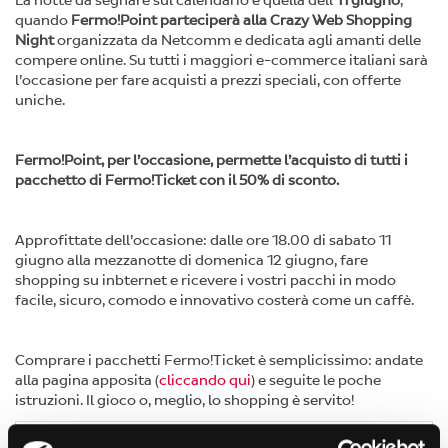
La notte da segnare sul calendario è quella dell’
11 giugno
,
quando
Fermo!Point parteciperà alla Crazy Web Shopping
Night
organizzata da Netcomm e dedicata agli amanti delle
compere online. Su tutti i maggiori e-commerce italiani sarà
l’occasione per fare acquisti a prezzi speciali, con offerte
uniche.
Fermo!Point, per l’occasione, permette l’acquisto di tutti i
pacchetto di Fermo!Ticket con il 50% di sconto.
Approfittate dell’occasione: dalle ore 18.00 di sabato 11
giugno alla mezzanotte di domenica 12 giugno, fare
shopping su inbternet e ricevere i vostri pacchi in modo
facile, sicuro, comodo e innovativo costerà come un caffè.
Comprare i pacchetti Fermo!Ticket è semplicissimo: andate
alla pagina apposita (
cliccando qui
) e seguite le poche
istruzioni. Il gioco o, meglio, lo shopping è servito!