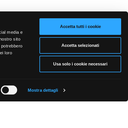
Accetta tutti i cookie
cial media e
nostro sito
Accetta selezionati
i potrebbero
ei loro
Usa solo i cookie necessari
FOLLOW US
Mostra dettagli
HANT
|
INFORMATIVA DESTINATARI SPEDIZIONI
|
COOKIE
|
26 - PRODUCTION