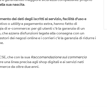
lla sua nascita
.
nto dei dati degli iscritti al servizio, facilità d’uso e
ntivo o
utility
a pagamento extra, hanno fatto di
ia di e-commerce: per gli utenti c’è la garanzia di un
o, che azzera disfunzioni legate alla consegna con un
ori dei negozi online e i corrieri c’è la garanzia di ridurre i
ne.
OCSE, che con la sua
Raccomandazione sul commercio
 una linea precisa agli shop digitali e ai servizi nati
mmerce da oltre due anni.