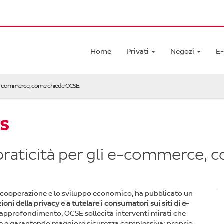
Home
Privati
Negozi
E
li e-commerce, come chiede OCSE
s
 praticità per gli e-commerce,
a cooperazione e lo sviluppo economico, ha pubblicato un
ioni della privacy e a tutelare i consumatori sui siti di e-
ll’approfondimento, OCSE sollecita interventi mirati che
ale e garantendo maggiore sicurezza complessiva: proprio