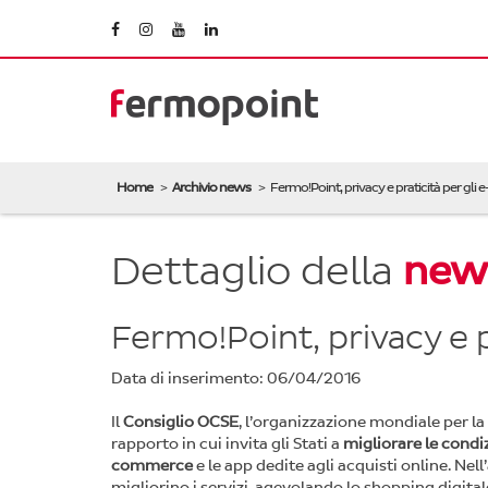
Home
Archivio news
Fermo!Point, privacy e praticità per g
Dettaglio della
new
Fermo!Point, privacy e
Data di inserimento: 06/04/2016
Il
Consiglio OCSE
, l’organizzazione mondiale per l
rapporto in cui invita gli Stati a
migliorare le condiz
commerce
e le app dedite agli acquisti online. Ne
migliorino i servizi, agevolando lo shopping digit