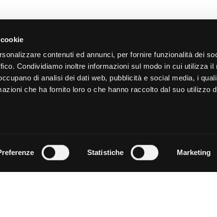
 cookie
ATI
NEGOZI
rsonalizzare contenuti ed annunci, per fornire funzionalità dei so
ffico. Condividiamo inoltre informazioni sul modo in cui utilizza il 
 punti di ritiro e spedizione
>
Come diventare fermopoint
>
Ospita un BRT Locker
 occupano di analisi dei dati web, pubblicità e social media, i qual
>
Diventa Amazon Hub Counter
IRO
azioni che ha fornito loro o che hanno raccolto dal suo utilizzo d
>
Ospita un Amazon Locker
funziona il ritiro fermopoint
ra Fermoticket
NEWS
ta un ritiro
EDIZIONI
>
leggi tutte le news
funziona la spedizione
BUSINESS
la preventivo
Preferenze
Statistiche
Marketing
sci un pacco
sta scatola per spedizioni
> E-commerce
ING
|
INFORMATIVA PARTNER
|
INFORMATIVA SERVIZI
|
INFORMATIVA MERC
TERMINI & CONDIZIONI
|
LAVORA CON NOI
nt S.r.l., All Rights Reserved |
powered by Lumi
| Version: 02.03.26218.07