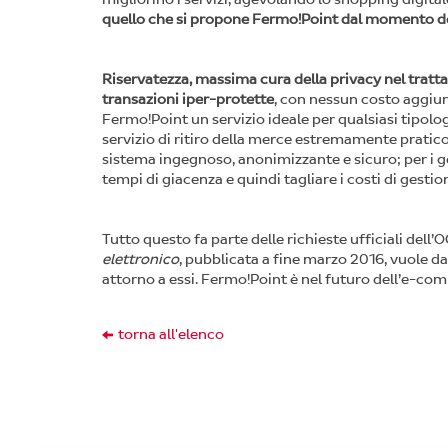
quello che si propone Fermo!Point dal momento de
Riservatezza, massima cura della privacy nel trattame
transazioni iper-protette
, con nessun costo aggiu
Fermo!Point un servizio ideale per qualsiasi tipolog
servizio di ritiro della merce estremamente pratic
sistema ingegnoso, anonimizzante e sicuro; per i gest
tempi di giacenza e quindi tagliare i costi di gestio
Tutto questo fa parte delle richieste ufficiali dell’
elettronico
, pubblicata a fine marzo 2016, vuole dare
attorno a essi. Fermo!Point è nel futuro dell’e-co
torna all'elenco