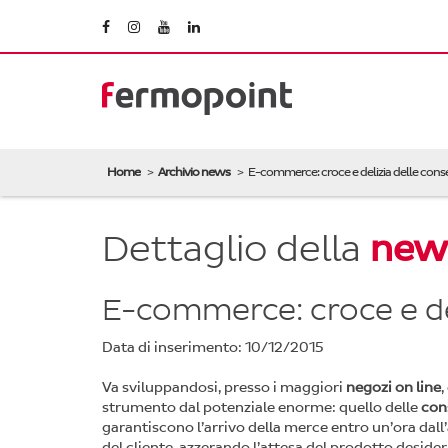
Home
Archivio news
E-commerce: croce e delizia delle cons
Dettaglio della
new
E-commerce: croce e de
Data di inserimento: 10/12/2015
Va sviluppandosi, presso i maggiori
negozi on line
,
strumento dal potenziale enorme: quello delle
con
garantiscono l’arrivo della merce entro un’ora dal
del cliente, azzerando l’attesa del prodotto deside