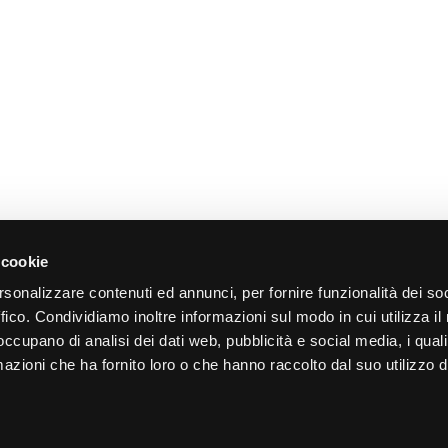
 cookie
ATI
NEGOZI
rsonalizzare contenuti ed annunci, per fornire funzionalità dei so
ffico. Condividiamo inoltre informazioni sul modo in cui utilizza il 
 punti di ritiro e spedizione
>
Come diventare fermopoint
>
Ospita un BRT Locker
 occupano di analisi dei dati web, pubblicità e social media, i qual
>
Diventa Amazon Hub Counter
IRO
azioni che ha fornito loro o che hanno raccolto dal suo utilizzo d
>
Ospita un Amazon Locker
funziona il ritiro fermopoint
ra Fermoticket
NEWS
ta un ritiro