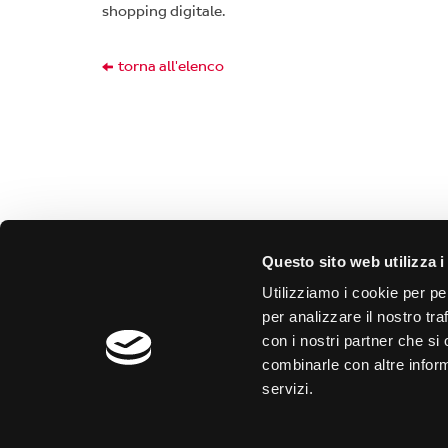
shopping digitale.
torna all'elenco
Questo sito web utilizza i
Fermopoint s.r.l.
PRIV
Utilizziamo i cookie per pe
per analizzare il nostro tra
>
Trova
>
FAQ
Sede legale
con i nostri partner che si
Piazzale Luigi Cadorna n.4
IL RIT
combinarle con altre inform
20123 Milano (MI)
servizi.
>
Come 
>
Comp
Sede operativa
>
Preno
Via Santuario snc
24040 Stezzano BG