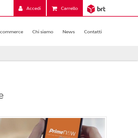
Accedi
Carrello
-commerce
Chi siamo
News
Contatti
e