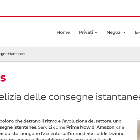
Home
Privati
Negozi
E
egne istantanee
s
lizia delle consegne istantane
 coloro che dettano il ritmo e l’evoluzione del settore, uno
segne istantanee
. Servizi come
Prime Now di Amazon
, che
l’acquisto, pongono l’accento sull’immediata soddisfazione
rato, ma anche sulle problematiche legate alla fase di