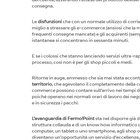
consegna.
Le
disfunzioni
che con un normale utilizzo di corrie
miglio a stressare gli e-commerce (ansiosi che la me
frequenti consegne mancate) e gli acquirenti (semp
istantanea si concentrano in sessanta minuti.
E se i colossi che stanno lanciando servizi ultra-ra
processo, così non è per gli shop piccoli e medi.
Ritorna in auge, ammesso che sia mai stata accon
territorio
, che agevolano il completamento della con
commerce possono contare sull’arrivo nei tempi de
poiché operano nei normali orari di lavoro dei negoz
e in sicurezza i pacchi.
L’avanguardia di Fermo!Point
sta nel disporre già di
struttura collauda e di un know how informatico c
computer, un tablet o uno smartphone, agli shop on 
diventano un’opportunità un servizio d’eccellenza,