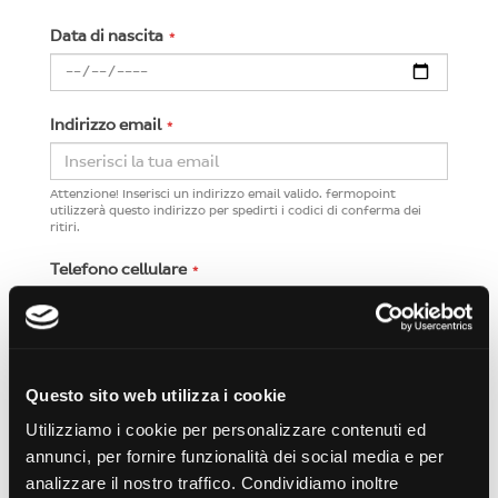
Data di nascita
Indirizzo email
Attenzione! Inserisci un indirizzo email valido. fermopoint
utilizzerà questo indirizzo per spedirti i codici di conferma dei
ritiri.
Telefono cellulare
Inserisci il tuo numero di cellulare per ricevere un
SMS di notifica
all'arrivo della tua merce, oltre alla mail di conferma.
fermopoint utilizzerà il tuo numero di telefono solo per
comunicazioni di servizio.
Questo sito web utilizza i cookie
Utilizziamo i cookie per personalizzare contenuti ed
Password
annunci, per fornire funzionalità dei social media e per
analizzare il nostro traffico. Condividiamo inoltre