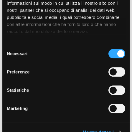
Conferma password
informazioni sul modo in cui utilizza il nostro sito con i
nostri partner che si occupano di analisi dei dati web,
pubblicità e social media, i quali potrebbero combinarle
con altre informazioni che ha fornito loro o che hanno
Coupon
raccolto dal suo utilizzo dei loro servizi.
Selezione
Necessari
del
consenso
Registrandoti con un nuovo account dichiari di aver
letto l'
informativa sulla privacy
e di accettare i
Preferenze
Termini e Condizioni
Trattamento dei dati personali per finalità di
marketing, solo per promozioni ed informazioni di
Statistiche
tuo interesse.
Acconsento
Non acconsento
Marketing